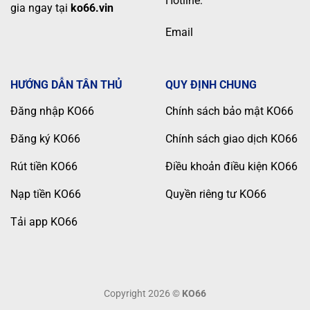
Hotline:
gia ngay tại
ko66.vin
Email
HƯỚNG DẪN TÂN THỦ
QUY ĐỊNH CHUNG
Đăng nhập KO66
Chính sách bảo mật KO66
Đăng ký KO66
Chính sách giao dịch KO66
Rút tiền KO66
Điều khoản điều kiện KO66
Nạp tiền KO66
Quyền riêng tư KO66
Tải app KO66
Copyright 2026 ©
KO66